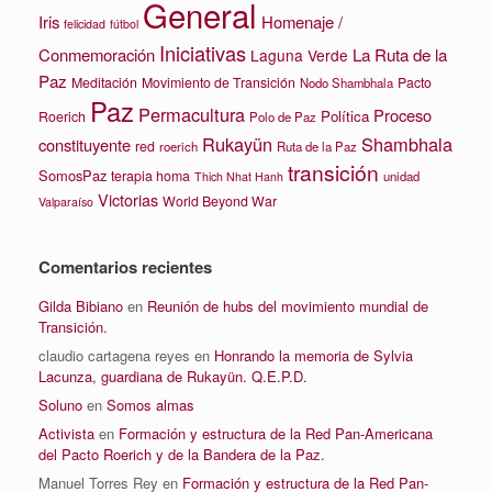
General
Iris
Homenaje /
felicidad
fútbol
Iniciativas
La Ruta de la
Conmemoración
Laguna Verde
Paz
Meditación
Movimiento de Transición
Pacto
Nodo Shambhala
Paz
Permacultura
Proceso
Política
Roerich
Polo de Paz
Rukayün
Shambhala
constituyente
red
roerich
Ruta de la Paz
transición
SomosPaz
terapia homa
unidad
Thich Nhat Hanh
Victorias
World Beyond War
Valparaíso
Comentarios recientes
Gilda Bibiano
en
Reunión de hubs del movimiento mundial de
Transición.
claudio cartagena reyes
en
Honrando la memoria de Sylvia
Lacunza, guardiana de Rukayün. Q.E.P.D.
Soluno
en
Somos almas
Activista
en
Formación y estructura de la Red Pan-Americana
del Pacto Roerich y de la Bandera de la Paz.
Manuel Torres Rey
en
Formación y estructura de la Red Pan-