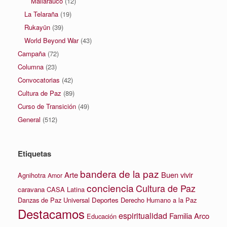
Mallarauco
(12)
La Telaraña
(19)
Rukayün
(39)
World Beyond War
(43)
Campaña
(72)
Columna
(23)
Convocatorias
(42)
Cultura de Paz
(89)
Curso de Transición
(49)
General
(512)
Etiquetas
bandera de la paz
Arte
Buen vivir
Agnihotra
Amor
conciencia
Cultura de Paz
caravana
CASA Latina
Danzas de Paz Universal
Deportes
Derecho Humano a la Paz
Destacamos
espiritualidad
Familia Arco
Educación