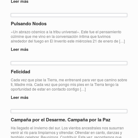
Leer más
Pulsando Nodos
«Un abrazo cósmico a la tribu universal». Este fue el pensamiento
cúlmine que me vino en la conversación íntima que tuvimos
alrededor del fuego en El Invento este miércoles 21 de enero de […]
Leer más
Felicidad
Cada vez que pise la Tierra, me entrenaré para ver que camino sobre
ti, Madre mía. Cada vez que pongo mis pies en la Tierra tengo la
oportunidad de estar en contacto contigo […]
Leer más
Campaña por el Desarme. Campaña por la Paz
Ha llegado el invierno del sur. Los vientos ancestrales nos susurran
venir al río para limpiarnos y ofrendar. Ofrendar en canto, danzas y
también celebrar. Reunirnos. Contribuir. Esta vez, recordamos que