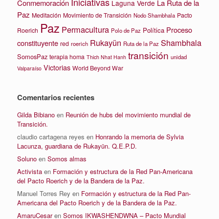
Iniciativas
La Ruta de la
Conmemoración
Laguna Verde
Paz
Meditación
Movimiento de Transición
Pacto
Nodo Shambhala
Paz
Permacultura
Proceso
Política
Roerich
Polo de Paz
Rukayün
Shambhala
constituyente
red
roerich
Ruta de la Paz
transición
SomosPaz
terapia homa
unidad
Thich Nhat Hanh
Victorias
World Beyond War
Valparaíso
Comentarios recientes
Gilda Bibiano
en
Reunión de hubs del movimiento mundial de
Transición.
claudio cartagena reyes
en
Honrando la memoria de Sylvia
Lacunza, guardiana de Rukayün. Q.E.P.D.
Soluno
en
Somos almas
Activista
en
Formación y estructura de la Red Pan-Americana
del Pacto Roerich y de la Bandera de la Paz.
Manuel Torres Rey
en
Formación y estructura de la Red Pan-
Americana del Pacto Roerich y de la Bandera de la Paz.
AmaruCesar
en
Somos IKWASHENDWNA – Pacto Mundial