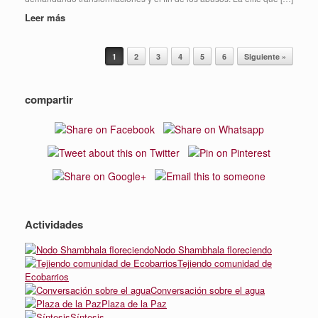
Leer más
Navegador de artículos
1
2
3
4
5
6
Siguiente »
compartir
Actividades
Nodo Shambhala floreciendo
Tejiendo comunidad de
Ecobarrios
Conversación sobre el agua
Plaza de la Paz
Síntesis