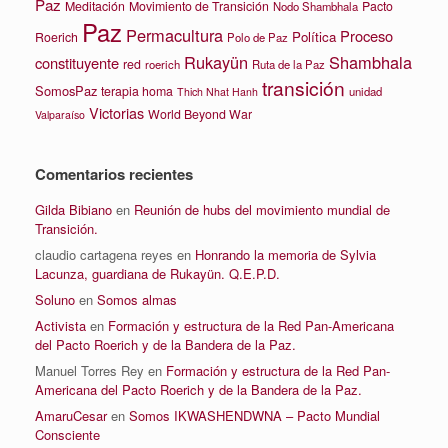
Paz
Meditación
Movimiento de Transición
Pacto
Nodo Shambhala
Paz
Permacultura
Proceso
Política
Roerich
Polo de Paz
Rukayün
Shambhala
constituyente
red
roerich
Ruta de la Paz
transición
SomosPaz
terapia homa
unidad
Thich Nhat Hanh
Victorias
World Beyond War
Valparaíso
Comentarios recientes
Gilda Bibiano
en
Reunión de hubs del movimiento mundial de
Transición.
claudio cartagena reyes
en
Honrando la memoria de Sylvia
Lacunza, guardiana de Rukayün. Q.E.P.D.
Soluno
en
Somos almas
Activista
en
Formación y estructura de la Red Pan-Americana
del Pacto Roerich y de la Bandera de la Paz.
Manuel Torres Rey
en
Formación y estructura de la Red Pan-
Americana del Pacto Roerich y de la Bandera de la Paz.
AmaruCesar
en
Somos IKWASHENDWNA – Pacto Mundial
Consciente