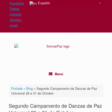
Facebook
Español
Twitter
Linkedin
Google+
email
Saltar
al
contenido
Menú
Portada
»
Blog
»
Segundo Campamento de Danzas de Paz
Universal 28 a 31 de Octubre
Segundo Campamento de Danzas de Paz