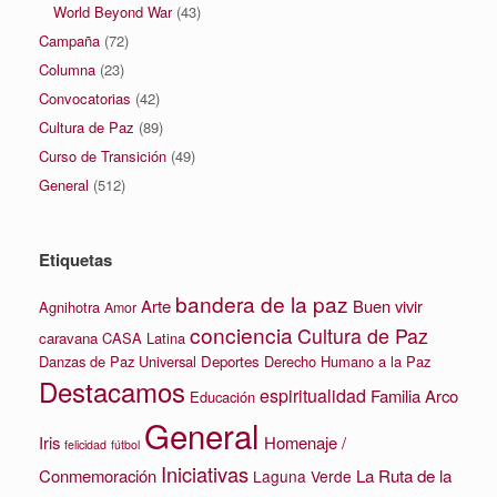
World Beyond War
(43)
Campaña
(72)
Columna
(23)
Convocatorias
(42)
Cultura de Paz
(89)
Curso de Transición
(49)
General
(512)
Etiquetas
bandera de la paz
Arte
Buen vivir
Agnihotra
Amor
conciencia
Cultura de Paz
caravana
CASA Latina
Danzas de Paz Universal
Deportes
Derecho Humano a la Paz
Destacamos
espiritualidad
Familia Arco
Educación
General
Iris
Homenaje /
felicidad
fútbol
Iniciativas
La Ruta de la
Conmemoración
Laguna Verde