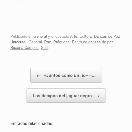
Publicado en
General
y etiquetado
Arte
,
Cultura
,
Danzas de Paz
Universal
,
General
,
Paz
,
Prácticas
,
Retiro de danzas de paz
,
Roxana Campos
,
Sufi
.
Navegador de artículos
←
«Juntos como un río» –…
Los tiempos del jaguar negro
→
Entradas relacionadas