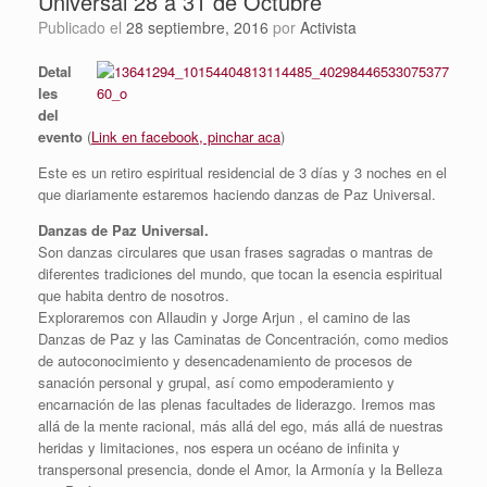
Universal 28 a 31 de Octubre
Publicado el
28 septiembre, 2016
por
Activista
Detal
les
del
evento
(
Link en facebook, pinchar aca
)
Este es un retiro espiritual residencial de 3 días y 3 noches en el
que diariamente estaremos haciendo danzas de Paz Universal.
Danzas de Paz Universal.
Son danzas circulares que usan frases sagradas o mantras de
diferentes tradiciones del mundo, que tocan la esencia espiritual
que habita dentro de nosotros.
Exploraremos con Allaudin y Jorge Arjun , el camino de las
Danzas de Paz y las Caminatas de Concentración, como medios
de autoconocimiento y desencadenamiento de procesos de
sanación personal y grupal, así como empoderamiento y
encarnación de las plenas facultades de liderazgo. Iremos mas
allá de la mente racional, más allá del ego, más allá de nuestras
heridas y limitaciones, nos espera un océano de infinita y
transperson
al presencia, donde el Amor, la Armonía y la Belleza