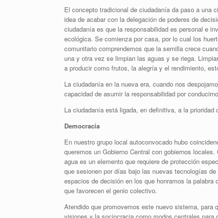
El concepto tradicional de ciudadanía da paso a una
idea de acabar con la delegación de poderes de decisió
ciudadanía es que la responsabilidad es personal e inv
ecológica. Se comienza por casa, por lo cual los huer
comunitario comprendemos que la semilla crece cuand
una y otra vez se limpian las aguas y se riega. Limpia
a producir como frutos, la alegría y el rendimiento, est
La ciudadanía en la nueva era, cuando nos despojamos 
capacidad de asumir la responsabilidad por conducirn
La ciudadanía está ligada, en definitiva, a la priorida
Democracia
En nuestro grupo local autoconvocado hubo coincidenci
queremos un Gobierno Central con gobiernos locales. Q
agua es un elemento que requiere de protección especi
que sesionen por días bajo las nuevas tecnologías de 
espacios de decisión en los que honramos la palabra 
que favorecen el genio colectivo.
Atendido que promovemos este nuevo sistema, para qu
visiones y la sociocracia como modos centrales para d