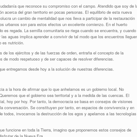
 ciudadanía que reconoce su compromiso con el campo. Atendido que soy de l
n acerca del gran territorio en pocas personas. El equilibrio de esta nueva
olucra un cambio de mentalidad que nos lleva a participar de la restauración
tos urbanos son para estos efectos un excelente comienzo. En el huerto
o es regada. La semilla comunitaria se riega cuando se encuentra, y cuando
r las aguas implica aprender a convivir de tal modo que los encuentros llegue
o es nutrición.
de los ejércitos y de las fuerzas de orden, entraña el concepto de la
os de modo respetuoso y de ser capaces de resolver diferencias.
d que entregamos desde hoy a la solución de nuestras diferencias.
a a la hora de afirmar que lo que anhelamos es un gobierno local. No
ueremos que el gobierno sea territorial y a la medida de las cuencas. El
al, hoy por hoy. Por tanto, la democracia se basa en consejos de visiones
la conversación. Se constituyen por tanto, en espacios de convivencia y en
de todos, invocamos la destrucción de los egos y apelamos a las tecnologías
e funcione en toda la Tierra, imagino que proponemos estos consejos de
isfrutar de la Nueva Era.