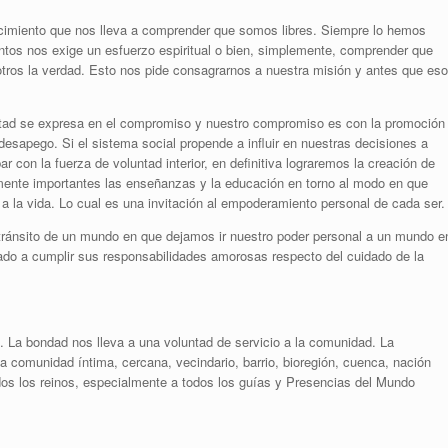
cimiento que nos lleva a comprender que somos libres. Siempre lo hemos
ntos nos exige un esfuerzo espiritual o bien, simplemente, comprender que
tros la verdad. Esto nos pide consagrarnos a nuestra misión y antes que eso
bertad se expresa en el compromiso y nuestro compromiso es con la promoción
l desapego. Si el sistema social propende a influir en nuestras decisiones a
con la fuerza de voluntad interior, en definitiva lograremos la creación de
almente importantes las enseñanzas y la educación en torno al modo en que
 la vida. Lo cual es una invitación al empoderamiento personal de cada ser.
tránsito de un mundo en que dejamos ir nuestro poder personal a un mundo e
o a cumplir sus responsabilidades amorosas respecto del cuidado de la
La bondad nos lleva a una voluntad de servicio a la comunidad. La
 comunidad íntima, cercana, vecindario, barrio, bioregión, cuenca, nación
os los reinos, especialmente a todos los guías y Presencias del Mundo