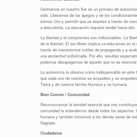
Centrarnos en nuestro Ser es un proceso de autocono
sido. Liberarnos de los apegos y de los condicionamie
somos Uno y permitir que se exprese a través de noso
a descubrirla. La educación requiere tender hacia ello.
La libertad y el compromiso son indisociables. La li
de la libertad. El ser libres implica co-educarnos en e
través de mecanismos sutiles de propaganda y a acabar 
una esclavitud sofisticada. Por ello, resultan especi
podemos desapegarnos de aquello que no es esencial a
La autonomía la observo como indispensable en este 
que cada uno de nosotros se empodera y es empoderad
Tierra y de nuestra familia Humana y no humana.
Bien Común / Comunidad
Reconozcamos la bondad esencial que nos constituye. 
comunidad la entendemos desde todos los aspectos: la
humana y también incluimos a los demás seres de tod
Sagrado.
Ciudadanía