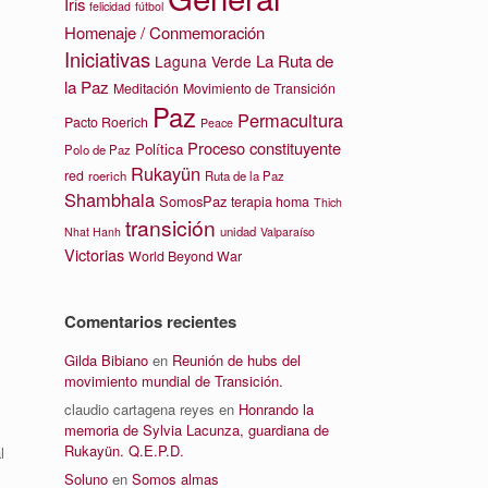
Iris
felicidad
fútbol
Homenaje / Conmemoración
Iniciativas
La Ruta de
Laguna Verde
la Paz
Meditación
Movimiento de Transición
Paz
Permacultura
Pacto Roerich
Peace
Proceso constituyente
Política
Polo de Paz
Rukayün
red
roerich
Ruta de la Paz
Shambhala
SomosPaz
terapia homa
Thich
transición
unidad
Nhat Hanh
Valparaíso
Victorias
World Beyond War
Comentarios recientes
Gilda Bibiano
en
Reunión de hubs del
movimiento mundial de Transición.
claudio cartagena reyes
en
Honrando la
memoria de Sylvia Lacunza, guardiana de
Rukayün. Q.E.P.D.
l
Soluno
en
Somos almas