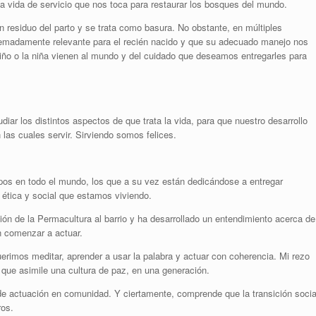
la vida de servicio que nos toca para restaurar los bosques del mundo.
n residuo del parto y se trata como basura. No obstante, en múltiples
emadamente relevante para el recién nacido y que su adecuado manejo nos
iño o la niña vienen al mundo y del cuidado que deseamos entregarles para
diar los distintos aspectos de que trata la vida, para que nuestro desarrollo
las cuales servir. Sirviendo somos felices.
pos en todo el mundo, los que a su vez están dedicándose a entregar
, ética y social que estamos viviendo.
ión de la Permacultura al barrio y ha desarrollado un entendimiento acerca de
n comenzar a actuar.
erimos meditar, aprender a usar la palabra y actuar con coherencia. Mi rezo
 que asimile una cultura de paz, en una generación.
de actuación en comunidad. Y ciertamente, comprende que la transición socia
ros.