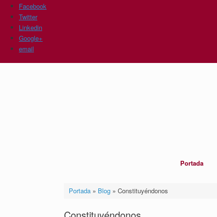
Facebook
Twitter
Linkedin
Google+
email
Saltar
al
contenido
Portada
Portada
»
Blog
»
Constituyéndonos
Constituyéndonos