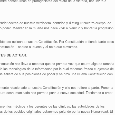
te constituirnos en protagonistas del relato de la victoria, nos invita a
ender acerca de nuestra verdadera identidad y distinguir nuestro cuerpo, de
poder. Meditar en la muerte nos hace vivir a plenitud y honrar la progresión
ién se aplican a nuestra Constitución. Por Constitución entiendo tanto esos
nstitución – acorde al sueño y al rezo que elevamos.
TES DE ACTUAR
.
onstitución nos lleva a recordar que es primera vez que ocurre algo de tamaña
e las tecnologías de la información por la cual tenemos fresco el ejemplo de
 que saliera de sus posiciones de poder y se hizo una Nueva Constitución con
nte relacionado a nuestra Constitución y ello nos refiere al parto. Poner la
ltura deshumanizada nos permite parir la nueva sociedad. Tendamos a crear
cen los médicos y los gerentes de las clínicas, las autoridades de los
res de los pueblos originarios estaremos pujando por la nueva Humanidad. El