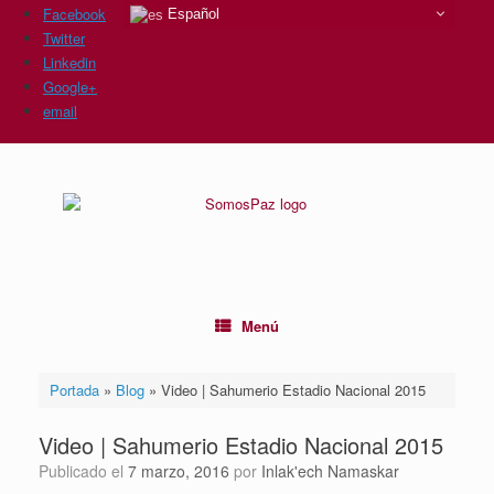
Facebook
Español
Twitter
Linkedin
Google+
email
Saltar
al
contenido
Menú
Portada
»
Blog
»
Video | Sahumerio Estadio Nacional 2015
Video | Sahumerio Estadio Nacional 2015
Publicado el
7 marzo, 2016
por
Inlak'ech Namaskar