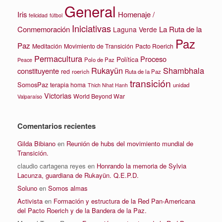
General
Iris
Homenaje /
felicidad
fútbol
Iniciativas
La Ruta de la
Conmemoración
Laguna Verde
Paz
Paz
Meditación
Movimiento de Transición
Pacto Roerich
Permacultura
Proceso
Política
Polo de Paz
Peace
Rukayün
Shambhala
constituyente
red
roerich
Ruta de la Paz
transición
SomosPaz
terapia homa
unidad
Thich Nhat Hanh
Victorias
World Beyond War
Valparaíso
Comentarios recientes
Gilda Bibiano
en
Reunión de hubs del movimiento mundial de
Transición.
claudio cartagena reyes
en
Honrando la memoria de Sylvia
Lacunza, guardiana de Rukayün. Q.E.P.D.
Soluno
en
Somos almas
Activista
en
Formación y estructura de la Red Pan-Americana
del Pacto Roerich y de la Bandera de la Paz.