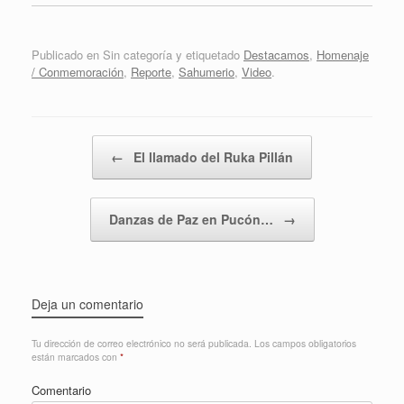
Publicado en Sin categoría y etiquetado
Destacamos
,
Homenaje
/ Conmemoración
,
Reporte
,
Sahumerio
,
Video
.
Navegador de artículos
←
El llamado del Ruka Pillán
Danzas de Paz en Pucón…
→
Deja un comentario
Tu dirección de correo electrónico no será publicada.
Los campos obligatorios
están marcados con
*
Comentario