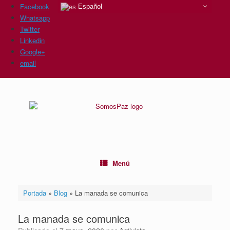
Facebook
Español
Whatsapp
Twitter
Linkedin
Google+
email
Saltar
al
contenido
Menú
Portada
»
Blog
»
La manada se comunica
La manada se comunica