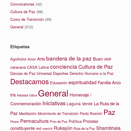
Convocatorias
(42)
Cultura de Paz
(88)
Curso de Transición
(49)
General
(512)
Etiquetas
bandera de la paz
Arte
Buen vivir
Agnihotra
Amor
conciencia
Cultura de Paz
caravana
CASA Latina
Danzas de Paz Universal
Deportes
Derecho Humano a la Paz
Destacamos
espiritualidad
Familia Arco
Educación
General
Iris
Homenaje /
felicidad
fútbol
Iniciativas
La Ruta de la
Conmemoración
Laguna Verde
Paz
Paz
Meditación
Movimiento de Transición
Pacto Roerich
Permacultura
Proceso
Política
Polo de Paz
Peace
Rukayün
Shambhala
constituyente
red
roerich
Ruta de la Paz