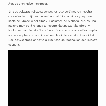
Acá dejo un video inspirador.
En sus palabras refrasea conceptos que vertimos en nuestra
conversación. Dijimos necesitar «nutrición álmica» y aquí se
habla del «micelio del alma». Hablamos de Manada, que es una
palabra muy está referida a nuestra Naturaleza Mamífera, y
hablamos también de Nodo (hub). Desde una perspectiva amplia,
son conceptos que se direccionan hacia la idea de Comunidad.
Nos convocamos en torno a prácticas de reconexión con nuestra
esencia.