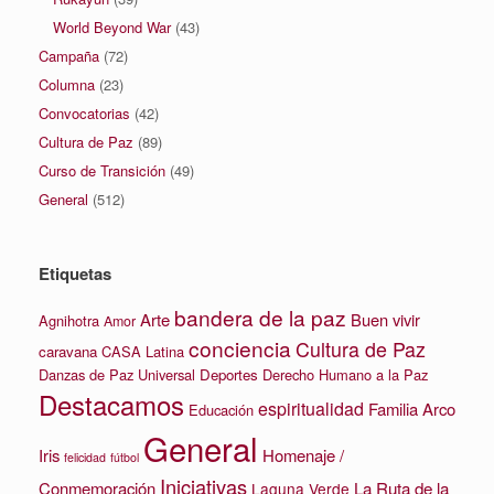
World Beyond War
(43)
Campaña
(72)
Columna
(23)
Convocatorias
(42)
Cultura de Paz
(89)
Curso de Transición
(49)
General
(512)
Etiquetas
bandera de la paz
Arte
Buen vivir
Agnihotra
Amor
conciencia
Cultura de Paz
caravana
CASA Latina
Danzas de Paz Universal
Deportes
Derecho Humano a la Paz
Destacamos
espiritualidad
Familia Arco
Educación
General
Iris
Homenaje /
felicidad
fútbol
Iniciativas
La Ruta de la
Conmemoración
Laguna Verde