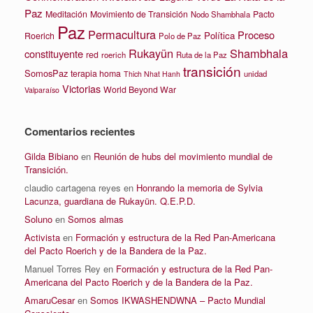
Paz
Meditación
Movimiento de Transición
Pacto
Nodo Shambhala
Paz
Permacultura
Proceso
Política
Roerich
Polo de Paz
Rukayün
Shambhala
constituyente
red
roerich
Ruta de la Paz
transición
SomosPaz
terapia homa
unidad
Thich Nhat Hanh
Victorias
World Beyond War
Valparaíso
Comentarios recientes
Gilda Bibiano
en
Reunión de hubs del movimiento mundial de
Transición.
claudio cartagena reyes
en
Honrando la memoria de Sylvia
Lacunza, guardiana de Rukayün. Q.E.P.D.
Soluno
en
Somos almas
Activista
en
Formación y estructura de la Red Pan-Americana
del Pacto Roerich y de la Bandera de la Paz.
Manuel Torres Rey
en
Formación y estructura de la Red Pan-
Americana del Pacto Roerich y de la Bandera de la Paz.
AmaruCesar
en
Somos IKWASHENDWNA – Pacto Mundial