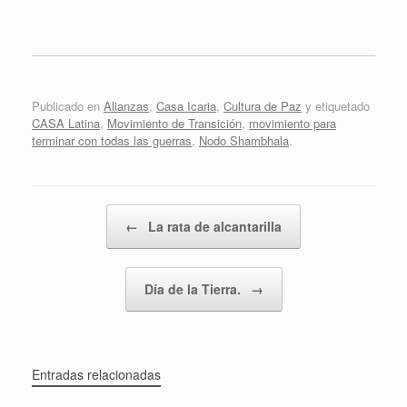
Publicado en
Alianzas
,
Casa Icaria
,
Cultura de Paz
y etiquetado
CASA Latina
,
Movimiento de Transición
,
movimiento para
terminar con todas las guerras
,
Nodo Shambhala
.
Navegador de artículos
←
La rata de alcantarilla
Día de la Tierra.
→
Entradas relacionadas