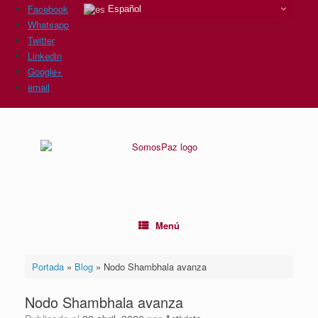
Facebook
Español
Whatsapp
Twitter
Linkedin
Google+
email
Saltar
al
contenido
Menú
Portada
»
Blog
»
Nodo Shambhala avanza
Nodo Shambhala avanza