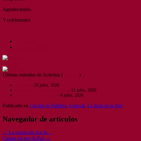
Agradeciendo.
Y celebrando!
Acerca de
Últimas entradas
Activista
Últimas entradas de Activista
(
ver todo
)
Errantes
- 20 julio, 2026
Nodo Shambhala floreciendo
- 12 julio, 2026
Carnaval de Transición
- 6 julio, 2026
Publicado en
Circulo de Palabra
,
General
,
La Ruta de la Paz
.
Navegador de artículos
←
La cuarta ola por la…
Cuarta ola por la Paz
→