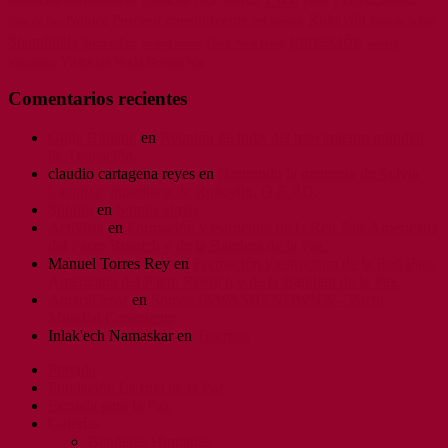
Peace
Rukayün
Proceso constituyente
Política
red
Polo de Paz
roerich
Ruta de la Paz
transición
Shambhala
SomosPaz
terapia homa
unidad
Thich Nhat Hanh
Victorias
World Beyond War
Valparaíso
Comentarios recientes
Gilda Bibiano
en
Reunión de hubs del movimiento mundial
de Transición.
claudio cartagena reyes
en
Honrando la memoria de Sylvia
Lacunza, guardiana de Rukayün. Q.E.P.D.
Soluno
en
Somos almas
Activista
en
Formación y estructura de la Red Pan-Americana
del Pacto Roerich y de la Bandera de la Paz.
Manuel Torres Rey
en
Formación y estructura de la Red Pan-
Americana del Pacto Roerich y de la Bandera de la Paz.
AmaruCesar
en
Somos IKWASHENDWNA – Pacto
Mundial Consciente
Inlak'ech Namaskar
en
Tejernos
Portada
Fundación La ruta de la Paz
Escuela para la Paz
Galerías
Banderas Humanas