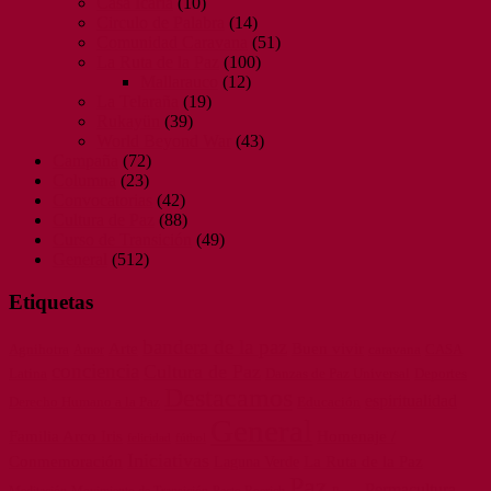
Casa Icaria
(10)
Circulo de Palabra
(14)
Comunidad Caravana
(51)
La Ruta de la Paz
(100)
Mallarauco
(12)
La Telaraña
(19)
Rukayün
(39)
World Beyond War
(43)
Campaña
(72)
Columna
(23)
Convocatorias
(42)
Cultura de Paz
(88)
Curso de Transición
(49)
General
(512)
Etiquetas
bandera de la paz
Arte
Buen vivir
Agnihotra
caravana
CASA
Amor
conciencia
Cultura de Paz
Latina
Danzas de Paz Universal
Deportes
Destacamos
espiritualidad
Derecho Humano a la Paz
Educación
General
Familia Arco Iris
Homenaje /
felicidad
fútbol
Iniciativas
La Ruta de la Paz
Conmemoración
Laguna Verde
Paz
Permacultura
Meditación
Movimiento de Transición
Pacto Roerich