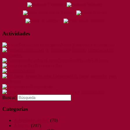
Actividades
Nodo Shambhala floreciendo
Tejiendo comunidad de
Ecobarrios
Conversación sobre el agua
Plaza de la Paz
Síntesis
Un fuerte apapacho para
Cartagena
Perspectivas
Resistencia y regeneración
Buscar:
Categorías
Actividades de Paz
(70)
Alianzas
(207)