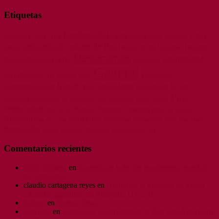
Etiquetas
bandera de la paz
Arte
Buen vivir
Agnihotra
caravana
CASA
Amor
conciencia
Cultura de Paz
Latina
Danzas de Paz Universal
Deportes
Destacamos
espiritualidad
Derecho Humano a la Paz
Educación
General
Familia Arco Iris
Homenaje /
felicidad
fútbol
Iniciativas
La Ruta de la Paz
Conmemoración
Laguna Verde
Paz
Meditación
Movimiento de Transición
Pacto Roerich
Nodo Shambhala
Permacultura
Proceso constituyente
Política
red
Polo de Paz
roerich
Rukayün
Shambhala
SomosPaz
terapia homa
Ruta de la Paz
Thich Nhat Hanh
transición
Victorias
World Beyond War
unidad
Valparaíso
Comentarios recientes
Gilda Bibiano
en
Reunión de hubs del movimiento mundial
de Transición.
claudio cartagena reyes
en
Honrando la memoria de Sylvia
Lacunza, guardiana de Rukayün. Q.E.P.D.
Soluno
en
Somos almas
Activista
en
Formación y estructura de la Red Pan-Americana