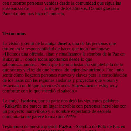
con nosotros personas venidas desde la comunidad que sigue las
enseñanzas de
Amma
, la mujer de los abrazos. Damos gracias a
Panchi quien nos hizo el contacto.
Testimonios
La visión y sentir de la amiga
Josefa
, una de las personas que
estuvo en la responsabilidad de hacer que todo funcionase:
«Hicimos una ofrenda, altar, y ritualizamos la siembra de la Paz en
Rukayun… donde todos aportamos desde lo que
sabemos/amamos… Sentí que fue una instancia simple/bella de lo
que somos y el tejido que hemos ido tejiendo/nutriendo. Fue lindo
sentir cómo llegaron personas nuevas y claves para la consolidación
de los lazos con las regiones aledañas y proyectos que vibran y
resuenan con lo que hacemos/somos. Sinceramente, estoy muy
conforme con lo que sucedió el sábado.»
La amiga
Isadora
, por su parte nos dejó las siguientes palabras:
«Rukayün me parece un lugar increíble con personas increibles con
un proyecto maravilloso y el nombre expectante de escuela
comunitaria me parece lo máximo ????»
Testimonio de nuestra querida
Pazka
: «Siembra de Polo de Paz en