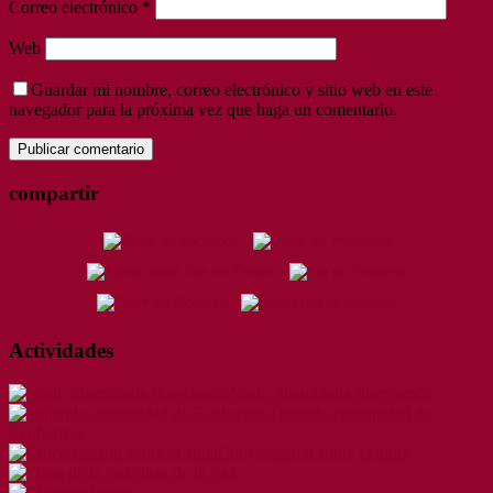
Correo electrónico
*
Web
Guardar mi nombre, correo electrónico y sitio web en este
navegador para la próxima vez que haga un comentario.
compartir
Actividades
Nodo Shambhala floreciendo
Tejiendo comunidad de
Ecobarrios
Conversación sobre el agua
Plaza de la Paz
Síntesis