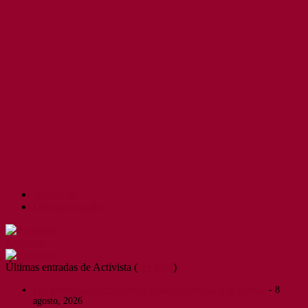
Acerca de
Últimas entradas
Activista
Últimas entradas de Activista
(
ver todo
)
Las posibilidades que tiene el Nodo Shambhala y la agenda.
- 8
agosto, 2026