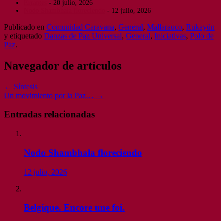
Errantes
- 20 julio, 2026
Nodo Shambhala floreciendo
- 12 julio, 2026
Publicado en
Comunidad Caravana
,
General
,
Mallarauco
,
Rukayün
y etiquetado
Danzas de Paz Universal
,
General
,
Iniciativas
,
Polo de
Paz
.
Navegador de artículos
←
Síntesis
Un movimiento por la Paz…
→
Entradas relacionadas
Nodo Shambhala floreciendo
12 julio, 2026
Belgique. Encore une foi.