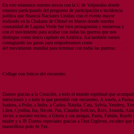
En esto relatamos nuestro nexos con la U de Valparaíso donde
estamos participando del programa de participación e incidencia
política que financia Naciones Unidas; con el evento mayor
realizado en la Chakana de Olmué en Marzo donde nuestra
comunidad de Laguna Verde fue bien protagonista y numerosa y
con el movimiento para acabar con todas las guerras que nos
distingue como único capítulo en América. Así también vamos
contagiando las ganas para empoderarnos como
nodo bioregional
del movimiento mundial para terminar con todas las guerras:
World
beyond war.
Collage con foticos del encuentro
Damos gracias a la Creación, a todo el mundo espiritual que acompañ
intenciones y a todo lo que permitió este encuentro. A Josefa, a Pazka,
Isadora, a Polin, a Indra, a Carlos, Natalia, Cata, Sylvia, Yendery, Xi
Lilen, Cynthia, Isa, Nicole, Paz, Claudio SolUno, Ravi, Ananda, Alita
Javier, a nuestro vecino, a Gloria y sus amigas, Paula, Fabián, Rayén 
madre y a JP. Damos especiales gracias a Firat Ergüven, escultor que 
maravilloso polo de Paz.