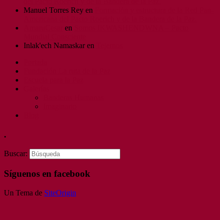
del Pacto Roerich y de la Bandera de la Paz.
Manuel Torres Rey
en
Formación y estructura de la Red Pan-
Americana del Pacto Roerich y de la Bandera de la Paz.
AmaruCesar
en
Somos IKWASHENDWNA – Pacto
Mundial Consciente
Inlak'ech Namaskar
en
Tejernos
Portada
Fundación La ruta de la Paz
Escuela para la Paz
Galerías
Banderas Humanas
Imaginario
Blog
.
Buscar:
Síguenos en facebook
Un Tema de
SiteOrigin