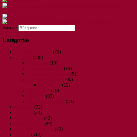
Un fuerte apapacho para
Cartagena
Perspectivas
Resistencia y regeneración
Buscar:
Categorías
Actividades de Paz
(70)
Alianzas
(208)
Casa Icaria
(10)
Circulo de Palabra
(14)
Comunidad Caravana
(51)
La Ruta de la Paz
(100)
Mallarauco
(12)
La Telaraña
(19)
Rukayün
(39)
World Beyond War
(43)
Campaña
(72)
Columna
(23)
Convocatorias
(42)
Cultura de Paz
(89)
Curso de Transición
(49)
General
(512)