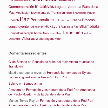
Iniciativas
La Ruta de la
Conmemoración
Laguna Verde
Paz
Meditación
Movimiento de Transición
Pacto
Nodo Shambhala
Paz
Permacultura
Proceso
Política
Roerich
Polo de Paz
Rukayün
Shambhala
constituyente
red
roerich
Ruta de la Paz
transición
SomosPaz
terapia homa
unidad
Thich Nhat Hanh
Victorias
World Beyond War
Valparaíso
Comentarios recientes
Gilda Bibiano
en
Reunión de hubs del movimiento mundial de
Transición.
claudio cartagena reyes
en
Honrando la memoria de Sylvia
Lacunza, guardiana de Rukayün. Q.E.P.D.
Soluno
en
Somos almas
Activista
en
Formación y estructura de la Red Pan-Americana
del Pacto Roerich y de la Bandera de la Paz.
Manuel Torres Rey
en
Formación y estructura de la Red Pan-
Americana del Pacto Roerich y de la Bandera de la Paz.