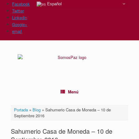
Facebook
Español
Twitter
Linkedin
Google+
email
Saltar
al
contenido
Menú
Portada
»
Blog
»
Sahumerio Casa de Moneda – 10 de
Septiembre 2016
Sahumerio Casa de Moneda – 10 de