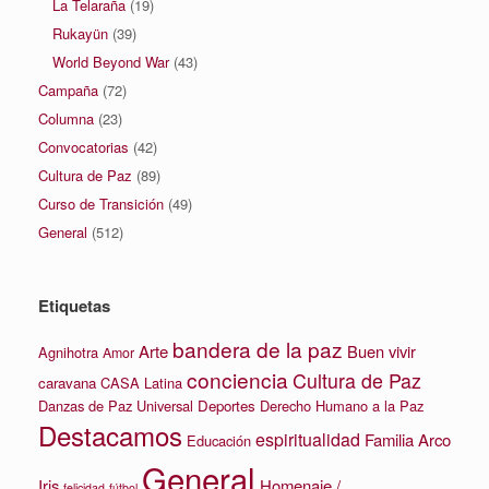
La Telaraña
(19)
Rukayün
(39)
World Beyond War
(43)
Campaña
(72)
Columna
(23)
Convocatorias
(42)
Cultura de Paz
(89)
Curso de Transición
(49)
General
(512)
Etiquetas
bandera de la paz
Arte
Buen vivir
Agnihotra
Amor
conciencia
Cultura de Paz
caravana
CASA Latina
Danzas de Paz Universal
Deportes
Derecho Humano a la Paz
Destacamos
espiritualidad
Familia Arco
Educación
General
Iris
Homenaje /
felicidad
fútbol