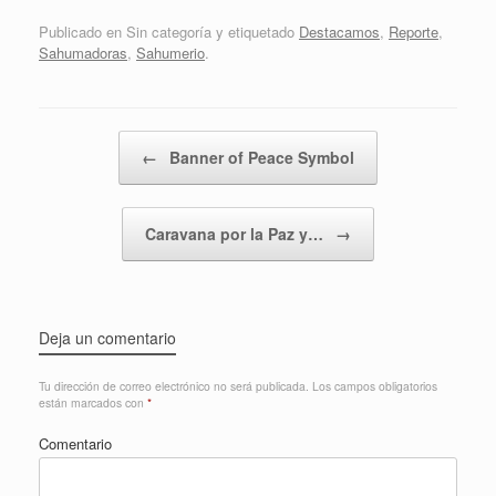
Publicado en Sin categoría y etiquetado
Destacamos
,
Reporte
,
Sahumadoras
,
Sahumerio
.
Navegador de artículos
←
Banner of Peace Symbol
Caravana por la Paz y…
→
Deja un comentario
Tu dirección de correo electrónico no será publicada.
Los campos obligatorios
están marcados con
*
Comentario