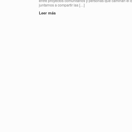
entre proyectos comunitarios y personas que caminan el B
juntarnos a compartir las […]
Leer más