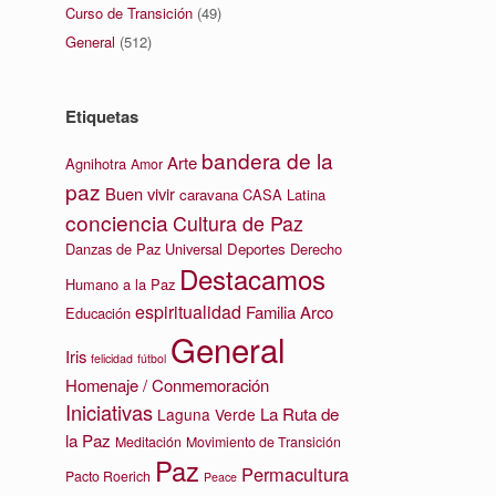
Curso de Transición
(49)
General
(512)
Etiquetas
bandera de la
Arte
Agnihotra
Amor
paz
Buen vivir
caravana
CASA Latina
conciencia
Cultura de Paz
Danzas de Paz Universal
Deportes
Derecho
Destacamos
Humano a la Paz
espiritualidad
Familia Arco
Educación
General
Iris
felicidad
fútbol
Homenaje / Conmemoración
Iniciativas
La Ruta de
Laguna Verde
la Paz
Meditación
Movimiento de Transición
Paz
Permacultura
Pacto Roerich
Peace