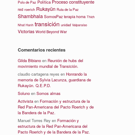
Proceso constituyente
Política
Polo de Paz
Rukayün
red
roerich
Ruta de la Paz
Shambhala
SomosPaz
terapia homa
Thich
transición
unidad
Nhat Hanh
Valparaíso
Victorias
World Beyond War
Comentarios recientes
Gilda Bibiano
en
Reunión de hubs del
movimiento mundial de Transición.
claudio cartagena reyes
en
Honrando la
memoria de Sylvia Lacunza, guardiana de
Rukayün. Q.E.P.D.
Soluno
en
Somos almas
Activista
en
Formación y estructura de la
Red Pan-Americana del Pacto Roerich y de
la Bandera de la Paz.
Manuel Torres Rey
en
Formación y
estructura de la Red Pan-Americana del
Pacto Roerich y de la Bandera de la Paz.