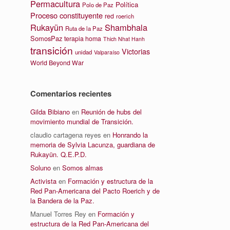
Permacultura
Política
Polo de Paz
Proceso constituyente
red
roerich
Rukayün
Shambhala
Ruta de la Paz
SomosPaz
terapia homa
Thich Nhat Hanh
transición
Victorias
unidad
Valparaíso
World Beyond War
Comentarios recientes
Gilda Bibiano
en
Reunión de hubs del
movimiento mundial de Transición.
claudio cartagena reyes
en
Honrando la
memoria de Sylvia Lacunza, guardiana de
Rukayün. Q.E.P.D.
Soluno
en
Somos almas
Activista
en
Formación y estructura de la
Red Pan-Americana del Pacto Roerich y de
la Bandera de la Paz.
Manuel Torres Rey
en
Formación y
estructura de la Red Pan-Americana del