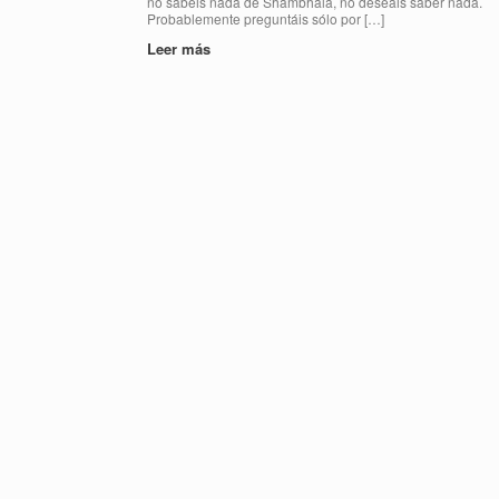
no sabéis nada de Shambhala, no deseáis saber nada.
Probablemente preguntáis sólo por […]
Leer más
Navegador de artículos