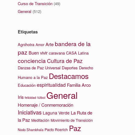
Curso de Transición
(49)
General
(512)
Etiquetas
bandera de la
Arte
Agnihotra
Amor
paz
Buen vivir
caravana
CASA Latina
conciencia
Cultura de Paz
Danzas de Paz Universal
Deportes
Derecho
Destacamos
Humano a la Paz
espiritualidad
Familia Arco
Educación
General
Iris
felicidad
fútbol
Homenaje / Conmemoración
Iniciativas
La Ruta de
Laguna Verde
la Paz
Meditación
Movimiento de Transición
Paz
Pacto Roerich
Nodo Shambhala