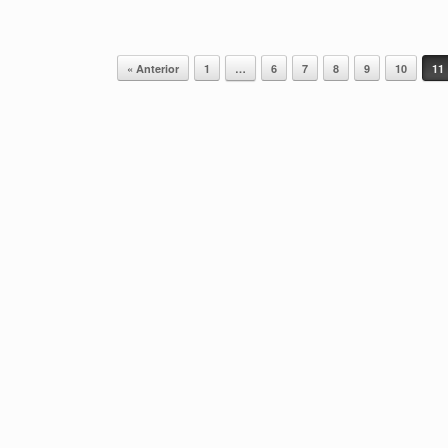
« Anterior
1
…
6
7
8
9
10
11