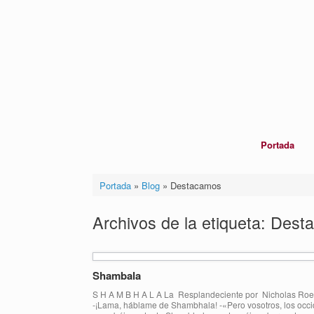
Saltar
al
contenido
Portada
Portada
»
Blog
»
Destacamos
Archivos de la etiqueta:
Dest
Shambala
S H A M B H A L A La Resplandeciente por Nicholas Roe
‑¡Lama, háblame de Shambhala! ‑«Pero vosotros, los occi