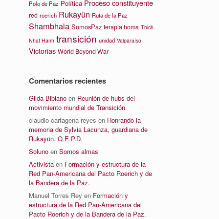
Proceso constituyente
Política
Polo de Paz
Rukayün
red
roerich
Ruta de la Paz
Shambhala
SomosPaz
terapia homa
Thich
transición
unidad
Nhat Hanh
Valparaíso
Victorias
World Beyond War
Comentarios recientes
Gilda Bibiano
en
Reunión de hubs del
movimiento mundial de Transición.
claudio cartagena reyes
en
Honrando la
memoria de Sylvia Lacunza, guardiana de
Rukayün. Q.E.P.D.
Soluno
en
Somos almas
Activista
en
Formación y estructura de la
Red Pan-Americana del Pacto Roerich y de
la Bandera de la Paz.
Manuel Torres Rey
en
Formación y
estructura de la Red Pan-Americana del
Pacto Roerich y de la Bandera de la Paz.