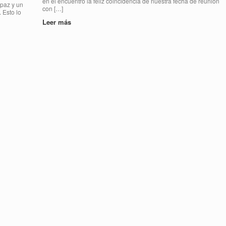
en el encuentro la feliz coincidencia de nuestra fecha de reunión
 paz y un
con […]
 Esto lo
Leer más