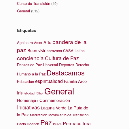
Curso de Transición
(49)
General
(512)
Etiquetas
bandera de la
Arte
Agnihotra
Amor
paz
Buen vivir
caravana
CASA Latina
conciencia
Cultura de Paz
Danzas de Paz Universal
Deportes
Derecho
Destacamos
Humano a la Paz
espiritualidad
Familia Arco
Educación
General
Iris
felicidad
fútbol
Homenaje / Conmemoración
Iniciativas
La Ruta de
Laguna Verde
la Paz
Meditación
Movimiento de Transición
Paz
Permacultura
Pacto Roerich
Peace