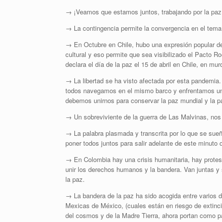
→ ¡Veamos que estamos juntos, trabajando por la paz
→ La contingencia permite la convergencia en el tema
→ En Octubre en Chile, hubo una expresión popular de 
cultural y eso permite que sea visibilizado el Pacto R
declara el día de la paz el 15 de abril en Chile, en m
→ La libertad se ha visto afectada por esta pandemia
todos navegamos en el mismo barco y enfrentamos un
debemos unirnos para conservar la paz mundial y la paz
→ Un sobreviviente de la guerra de Las Malvinas, nos i
→ La palabra plasmada y transcrita por lo que se su
poner todos juntos para salir adelante de este minut
→ En Colombia hay una crisis humanitaria, hay protes
unir los derechos humanos y la bandera. Van juntas y 
la paz.
→ La bandera de la paz ha sido acogida entre varios d
Mexicas de México, (cuales están en riesgo de extinció
del cosmos y de la Madre Tierra, ahora portan como pa