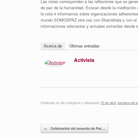
Las notas corresponden a las reflexiones que se gener
de paz de la humanidad. Evocan desde la meditación de
la nota 4 informamos sobre organizaciones adherentes,
mundo SOMOSPAZ otra vez con Shambhala y con el proy
informaciones relevantes y actuales extraídas desde
Acerca de
Últimas entradas
Activista
Publicado en Sin categoría y etiquetado
15 de abril
,
bandera de l
Navegador de artículos
←
Celebración del acuerdo de Paz…