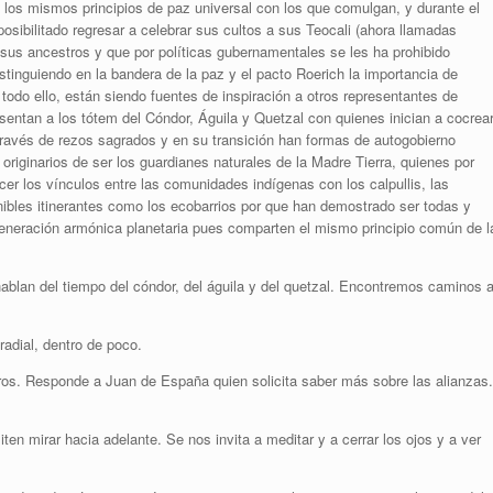
n los mismos principios de paz universal con los que comulgan, y durante el
sibilitado regresar a celebrar sus cultos a sus Teocali (ahora llamadas
sus ancestros y que por políticas gubernamentales se les ha prohibido
istinguiendo en la bandera de la paz y el pacto Roerich la importancia de
 todo ello, están siendo fuentes de inspiración a otros representantes de
esentan a los tótem del Cóndor, Águila y Quetzal con quienes inician a cocrea
 través de rezos sagrados y en su transición han formas de autogobierno
riginarios de ser los guardianes naturales de la Madre Tierra, quienes por
ecer los vínculos entre las comunidades indígenas con los calpullis, las
ibles itinerantes como los ecobarrios por que han demostrado ser todas y
generación armónica planetaria pues comparten el mismo principio común de l
hablan del tiempo del cóndor, del águila y del quetzal. Encontremos caminos 
adial, dentro de poco.
os. Responde a Juan de España quien solicita saber más sobre las alianzas.
 mirar hacia adelante. Se nos invita a meditar y a cerrar los ojos y a ver