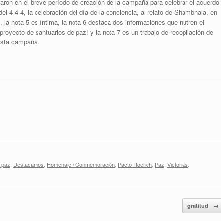
aron en el breve período de creación de la campaña para celebrar el acuerdo
l 4 4 4, la celebración del día de la conciencia, al relato de Shambhala, en
 la nota 5 es íntima, la nota 6 destaca dos informaciones que nutren el
ecto de santuarios de paz! y la nota 7 es un trabajo de recopilación de
 esta campaña.
a paz
,
Destacamos
,
Homenaje / Conmemoración
,
Pacto Roerich
,
Paz
,
Victorias
.
gratitud
→