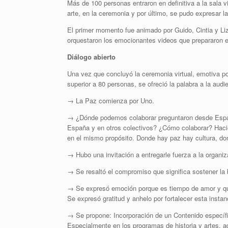
Más de 100 personas entraron en definitiva a la sala
arte, en la ceremonia y por último, se pudo expresar l
El primer momento fue animado por Guido, Cintia y Li
orquestaron los emocionantes videos que prepararon e
Diálogo abierto
Una vez que concluyó la ceremonia virtual, emotiva 
superior a 80 personas, se ofreció la palabra a la audi
→ La Paz comienza por Uno.
→ ¿Dónde podemos colaborar preguntaron desde Españ
España y en otros colectivos? ¿Cómo colaborar? Haci
en el mismo propósito. Donde hay paz hay cultura, do
→ Hubo una invitación a entregarle fuerza a la organiz
→ Se resaltó el compromiso que significa sostener la 
→ Se expresó emoción porque es tiempo de amor y que 
Se expresó gratitud y anhelo por fortalecer esta insta
→ Se propone: Incorporación de un Contenido específic
Especialmente en los programas de historia y artes, 