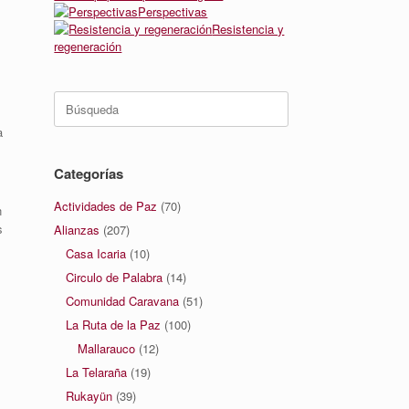
Perspectivas
Resistencia y
regeneración
Buscar:
a
Categorías
Actividades de Paz
(70)
n
s
Alianzas
(207)
Casa Icaria
(10)
Circulo de Palabra
(14)
Comunidad Caravana
(51)
La Ruta de la Paz
(100)
Mallarauco
(12)
La Telaraña
(19)
Rukayün
(39)