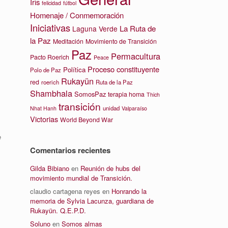
Iris
felicidad
fútbol
Homenaje / Conmemoración
Iniciativas
La Ruta de
Laguna Verde
la Paz
Meditación
Movimiento de Transición
Paz
Permacultura
Pacto Roerich
Peace
Proceso constituyente
Política
Polo de Paz
Rukayün
red
roerich
Ruta de la Paz
Shambhala
SomosPaz
terapia homa
Thich
transición
unidad
Nhat Hanh
Valparaíso
Victorias
World Beyond War
e
Comentarios recientes
Gilda Bibiano
en
Reunión de hubs del
movimiento mundial de Transición.
claudio cartagena reyes
en
Honrando la
memoria de Sylvia Lacunza, guardiana de
Rukayün. Q.E.P.D.
Soluno
en
Somos almas