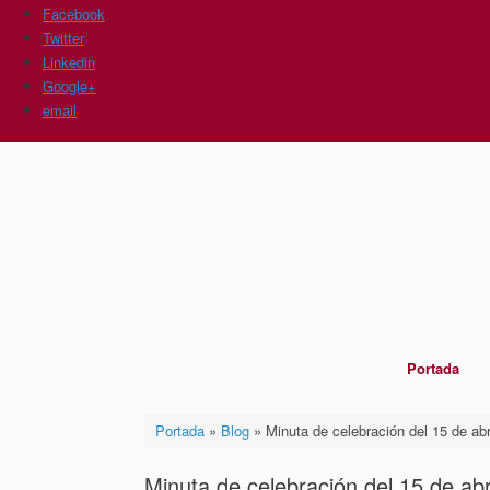
Facebook
Twitter
Linkedin
Google+
email
Saltar
al
contenido
Portada
Portada
»
Blog
»
Minuta de celebración del 15 de abr
Minuta de celebración del 15 de abr