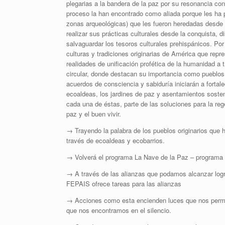
plegarias a la bandera de la paz por su resonancia co
proceso la han encontrado como aliada porque les ha po
zonas arqueológicas) que les fueron heredadas desde 
realizar sus prácticas culturales desde la conquista, d
salvaguardar los tesoros culturales prehispánicos. Por
culturas y tradiciones originarias de América que repr
realidades de unificación profética de la humanidad a
circular, donde destacan su importancia como pueblos o
acuerdos de consciencia y sabiduría iniciarán a fortal
ecoaldeas, los jardines de paz y asentamientos sosten
cada una de éstas, parte de las soluciones para la re
paz y el buen vivir.
→ Trayendo la palabra de los pueblos originarios que 
través de ecoaldeas y ecobarrios.
→ Volverá el programa La Nave de la Paz – programa r
→ A través de las alianzas que podamos alcanzar logr
FEPAIS ofrece tareas para las alianzas
→ Acciones como esta encienden luces que nos permiten
que nos encontramos en el silencio.