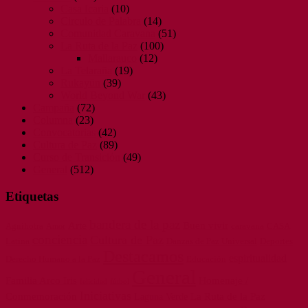
Casa Icaria
(10)
Circulo de Palabra
(14)
Comunidad Caravana
(51)
La Ruta de la Paz
(100)
Mallarauco
(12)
La Telaraña
(19)
Rukayün
(39)
World Beyond War
(43)
Campaña
(72)
Columna
(23)
Convocatorias
(42)
Cultura de Paz
(89)
Curso de Transición
(49)
General
(512)
Etiquetas
bandera de la paz
Arte
Buen vivir
Agnihotra
caravana
CASA
Amor
conciencia
Cultura de Paz
Latina
Danzas de Paz Universal
Deportes
Destacamos
espiritualidad
Derecho Humano a la Paz
Educación
General
Familia Arco Iris
Homenaje /
felicidad
fútbol
Iniciativas
La Ruta de la Paz
Conmemoración
Laguna Verde