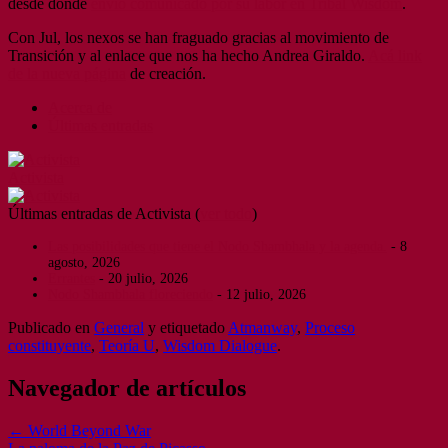
desde donde
envió comunicado por su labor en Tribal Wisdom
.
Con Jul, los nexos se han fraguado gracias al movimiento de
Transición y al enlace que nos ha hecho Andrea Giraldo.
Acá link
de la nueva página
de creación.
Acerca de
Últimas entradas
Activista
Últimas entradas de Activista
(
ver todo
)
Las posibilidades que tiene el Nodo Shambhala y la agenda.
- 8
agosto, 2026
Errantes
- 20 julio, 2026
Nodo Shambhala floreciendo
- 12 julio, 2026
Publicado en
General
y etiquetado
Atmanway
,
Proceso
constituyente
,
Teoría U
,
Wisdom Dialogue
.
Navegador de artículos
←
World Beyond War