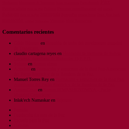
Paz
Meditación
Movimiento de Transición
Pacto Roerich
Nodo Shambhala
Permacultura
Proceso constituyente
Política
red
Polo de Paz
roerich
Rukayün
Shambhala
SomosPaz
terapia homa
Ruta de la Paz
Thich Nhat Hanh
transición
Victorias
World Beyond War
unidad
Valparaíso
Comentarios recientes
Gilda Bibiano
en
Reunión de hubs del movimiento mundial
de Transición.
claudio cartagena reyes
en
Honrando la memoria de Sylvia
Lacunza, guardiana de Rukayün. Q.E.P.D.
Soluno
en
Somos almas
Activista
en
Formación y estructura de la Red Pan-Americana
del Pacto Roerich y de la Bandera de la Paz.
Manuel Torres Rey
en
Formación y estructura de la Red Pan-
Americana del Pacto Roerich y de la Bandera de la Paz.
AmaruCesar
en
Somos IKWASHENDWNA – Pacto
Mundial Consciente
Inlak'ech Namaskar
en
Tejernos
Portada
Fundación La ruta de la Paz
Escuela para la Paz
Galerías