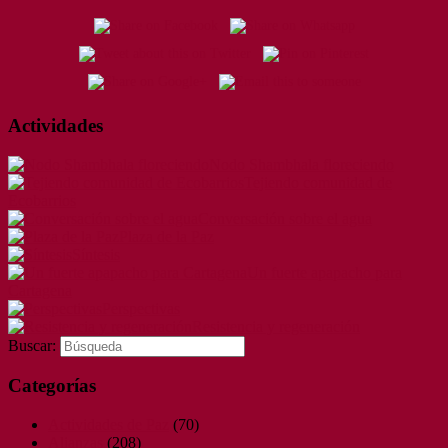
Actividades
Nodo Shambhala floreciendo
Tejiendo comunidad de
Ecobarrios
Conversación sobre el agua
Plaza de la Paz
Síntesis
Un fuerte apapacho para
Cartagena
Perspectivas
Resistencia y regeneración
Buscar:
Categorías
Actividades de Paz
(70)
Alianzas
(208)