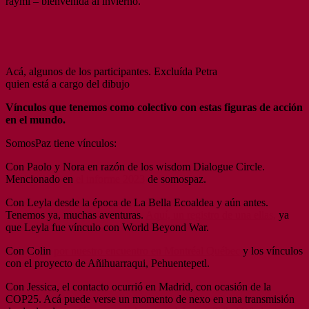
raymi – bienvenida al invierno.
Acá, algunos de los participantes. Excluída Petra
quien está a cargo del dibujo
Vínculos que tenemos como colectivo con estas figuras de acción
en el mundo.
SomosPaz tiene vínculos:
Con Paolo y Nora en razón de los wisdom Dialogue Circle.
Mencionado en
el informe 2023
de somospaz.
Con Leyla desde la época de La Bella Ecoaldea y aún antes.
Tenemos ya, muchas aventuras.
Aquí, un registro de una ellas,
ya
que Leyla fue vínculo con World Beyond War.
Con Colin
por nuestro encuentro en Montréal Québec
y los vínculos
con el proyecto de Añihuarraqui, Pehuentepetl.
Con Jessica, el contacto ocurrió en Madrid, con ocasión de la
COP25. Acá puede verse un momento de nexo en una transmisión