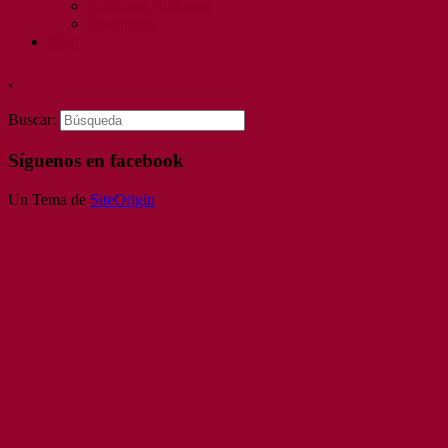
Banderas Humanas
Imaginario
Blog
.
Buscar:
Síguenos en facebook
Un Tema de
SiteOrigin