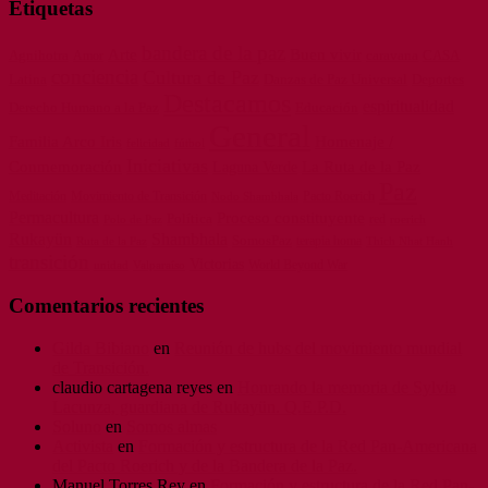
Etiquetas
bandera de la paz
Arte
Buen vivir
Agnihotra
caravana
CASA
Amor
conciencia
Cultura de Paz
Latina
Danzas de Paz Universal
Deportes
Destacamos
espiritualidad
Derecho Humano a la Paz
Educación
General
Familia Arco Iris
Homenaje /
felicidad
fútbol
Iniciativas
La Ruta de la Paz
Conmemoración
Laguna Verde
Paz
Meditación
Movimiento de Transición
Pacto Roerich
Nodo Shambhala
Permacultura
Proceso constituyente
Política
red
Polo de Paz
roerich
Rukayün
Shambhala
SomosPaz
terapia homa
Ruta de la Paz
Thich Nhat Hanh
transición
Victorias
World Beyond War
unidad
Valparaíso
Comentarios recientes
Gilda Bibiano
en
Reunión de hubs del movimiento mundial
de Transición.
claudio cartagena reyes
en
Honrando la memoria de Sylvia
Lacunza, guardiana de Rukayün. Q.E.P.D.
Soluno
en
Somos almas
Activista
en
Formación y estructura de la Red Pan-Americana
del Pacto Roerich y de la Bandera de la Paz.
Manuel Torres Rey
en
Formación y estructura de la Red Pan-