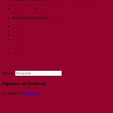
Americana del Pacto Roerich y de la Bandera de la Paz.
AmaruCesar
en
Somos IKWASHENDWNA – Pacto
Mundial Consciente
Inlak'ech Namaskar
en
Tejernos
Portada
Fundación La ruta de la Paz
Escuela para la Paz
Galerías
Banderas Humanas
Imaginario
Blog
.
Buscar:
Síguenos en facebook
Un Tema de
SiteOrigin