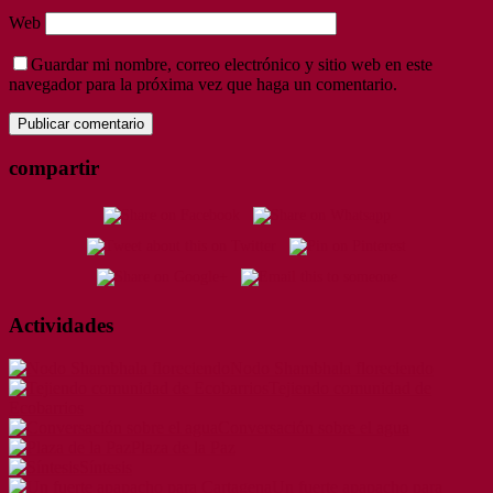
Web
Guardar mi nombre, correo electrónico y sitio web en este
navegador para la próxima vez que haga un comentario.
compartir
Actividades
Nodo Shambhala floreciendo
Tejiendo comunidad de
Ecobarrios
Conversación sobre el agua
Plaza de la Paz
Síntesis
Un fuerte apapacho para