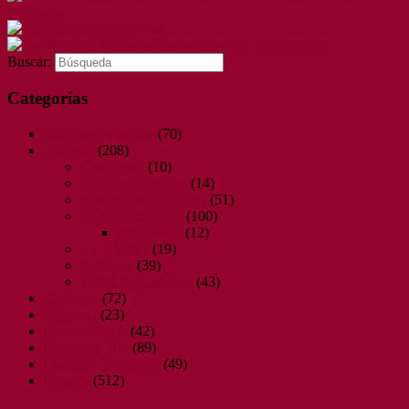
Cartagena
Perspectivas
Resistencia y regeneración
Buscar:
Categorías
Actividades de Paz
(70)
Alianzas
(208)
Casa Icaria
(10)
Circulo de Palabra
(14)
Comunidad Caravana
(51)
La Ruta de la Paz
(100)
Mallarauco
(12)
La Telaraña
(19)
Rukayün
(39)
World Beyond War
(43)
Campaña
(72)
Columna
(23)
Convocatorias
(42)
Cultura de Paz
(89)
Curso de Transición
(49)
General
(512)