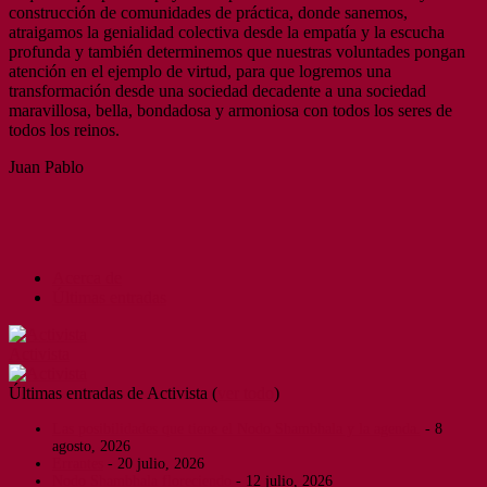
construcción de comunidades de práctica, donde sanemos,
atraigamos la genialidad colectiva desde la empatía y la escucha
profunda y también determinemos que nuestras voluntades pongan
atención en el ejemplo de virtud, para que logremos una
transformación desde una sociedad decadente a una sociedad
maravillosa, bella, bondadosa y armoniosa con todos los seres de
todos los reinos.
Juan Pablo
Acerca de
Últimas entradas
Activista
Últimas entradas de Activista
(
ver todo
)
Las posibilidades que tiene el Nodo Shambhala y la agenda.
- 8
agosto, 2026
Errantes
- 20 julio, 2026
Nodo Shambhala floreciendo
- 12 julio, 2026