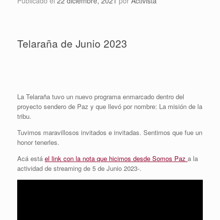
Publicado el
22 diciembre, 2021
por
Activista
Telaraña de Junio 2023
La Telaraña tuvo un nuevo programa enmarcado dentro del
proyecto sendero de Paz y que llevó por nombre: La misión de la
tribu.
Tuvimos maravillosos invitados e invitadas. Sentimos que fue un
honor tenerles.
Acá está
el link con la nota que hicimos desde Somos Paz
a la
actividad de streaming de 5 de Junio 2023-.