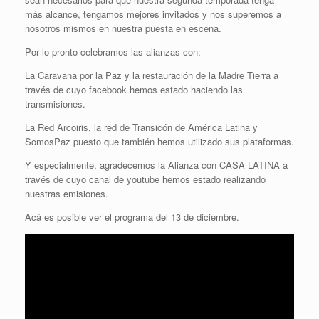
más alcance, tengamos mejores invitados y nos superemos a
nosotros mismos en nuestra puesta en escena.
Por lo pronto celebramos las alianzas con:
La Caravana por la Paz y la restauración de la Madre Tierra a
través de cuyo facebook hemos estado haciendo las
transmisiones.
La Red Arcoiris, la red de Transicón de América Latina y
SomosPaz puesto que también hemos utilizado sus plataformas.
Y especialmente, agradecemos la Alianza con CASA LATINA a
través de cuyo canal de youtube hemos estado realizando
nuestras emisiones.
Acá es posible ver el programa del 13 de diciembre.