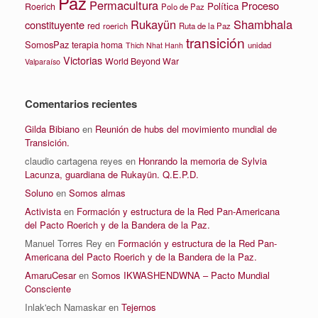
Paz
Permacultura
Proceso
Política
Roerich
Polo de Paz
Rukayün
Shambhala
constituyente
red
roerich
Ruta de la Paz
transición
SomosPaz
terapia homa
unidad
Thich Nhat Hanh
Victorias
World Beyond War
Valparaíso
Comentarios recientes
Gilda Bibiano
en
Reunión de hubs del movimiento mundial de
Transición.
claudio cartagena reyes
en
Honrando la memoria de Sylvia
Lacunza, guardiana de Rukayün. Q.E.P.D.
Soluno
en
Somos almas
Activista
en
Formación y estructura de la Red Pan-Americana
del Pacto Roerich y de la Bandera de la Paz.
Manuel Torres Rey
en
Formación y estructura de la Red Pan-
Americana del Pacto Roerich y de la Bandera de la Paz.
AmaruCesar
en
Somos IKWASHENDWNA – Pacto Mundial
Consciente
Inlak'ech Namaskar
en
Tejernos