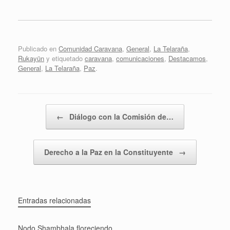
Publicado en
Comunidad Caravana
,
General
,
La Telaraña
,
Rukayün
y etiquetado
caravana
,
comunicaciones
,
Destacamos
,
General
,
La Telaraña
,
Paz
.
Navegador de artículos
←
Diálogo con la Comisión de…
Derecho a la Paz en la Constituyente
→
Entradas relacionadas
Nodo Shambhala floreciendo