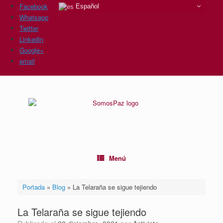
Facebook
Español
Whatsapp
Twitter
Linkedin
Google+
email
Saltar
al
contenido
Menú
Portada
»
Blog
»
La Telaraña se sigue tejiendo
La Telaraña se sigue tejiendo