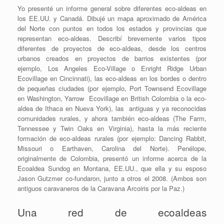
Yo presenté un informe general sobre diferentes eco-aldeas en
los EE.UU. y Canadá. Dibujé un mapa aproximado de América
del Norte con puntos en todos los estados y provincias que
representan eco-aldeas. Describí brevemente varios tipos
diferentes de proyectos de eco-aldeas, desde los centros
urbanos creados en proyectos de barrios existentes (por
ejemplo, Los Angeles Eco-Village o Enright Ridge Urban
Ecovillage en Cincinnati), las eco-aldeas en los bordes o dentro
de pequeñas ciudades (por ejemplo, Port Townsend Ecovillage
en Washington, Yarrow Ecovillage en British Colombia o la eco-
aldea de Ithaca en Nueva York), las antiguas y ya reconocidas
comunidades rurales, y ahora también eco-aldeas (The Farm,
Tennessee y Twin Oaks en Virginia), hasta la más reciente
formación de eco-aldeas rurales (por ejemplo: Dancing Rabbit,
Missouri o Earthaven, Carolina del Norte). Penélope,
originalmente de Colombia, presentó un informe acerca de la
Ecoaldea Sundog en Montana, EE.UU., que ella y su esposo
Jason Gutzmer co-fundaron, junto a otros el 2008. (Ambos son
antiguos caravaneros de la Caravana Arcoiris por la Paz.)
Una red de ecoaldeas