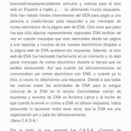
buscando/esperando/pidiendo artículos y noticias para el sitio
web en Español e Inglés y. . . no obteniendo mucha respuesta.
Sólo han habido fondos intermitentes del GEN para pagar a una
persona a medio-tiempo para responder a los mensajes de
correo electrónico de la página web de ENA. Otra cosa que paso
fue que sólo algunos representantes regionales ENA recibían de
vez en cuando mensajes que eran reenviados desde las página
a sus regiones y muchos de los correos electrónicos dirigidos a
la página web de ENA quedaron sin respuesta. Además, el sitio
web de ENA fue hackeado fuertemente en un momento y no dejo
pasar mensajes de correo electrónico durante el tiempo que se
estába restaurando. Así que cuando los latinoamericanos se
comunicaban por correo electrónico con ENA, o cuando yo lo
hice, a veces no obteníamos una respuesta. Debido a que todas
las noticias sobre las actividades de ENA para la antigua
columna de la ENA en la revista Comunidades venían de
reuniones y eventos de ENA en América Latina y el hecho de
que cuando le envié un correo a ENA no obtuve respuesta, había
presumido lo opuestos todos esos años: que la ENA era una
organización por y para los latinoamericanos.
¡Nace C.A.S.A.!
Por lo tanto, lo que emergió fue C.A.S.A. «Consejo de