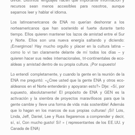
recursos sean menos accesibles para nosotros, aunque
sepamos leer y hablar el idioma.
Los latinoamericanos de ENA no querían deshonrar a los
norteamericanos que han sostenido el fuerte durante tanto
tiempo. Ellos quieren mantener los lazos de amistad entre el Sur
y Norte. Ellos son una nueva energía saltando y diciendo:
¡Emergimos! Hay mucho orgullo y placer en la cultura latina –
como lo vi tan claramente delante de mí todos los días – y
quieren hacer sus redes internacionales, tri-continentales de eco-
aldeas y amistad dentro de su propia cultura. ¡Por supuesto!
Lo entendí completamente, y cuando la gente en la reunión de la
ENA me preguntó: «¿Cree usted que la gente ENA y otros eco-
aldeanos en el Norte entenderán y apoyaran esto?» Dije: «Sí, por
supuesto, absolutamente! El propósito de ENA y GEN es la
activación y la siembra de proyectos maravillosos para que la
gente cambie y lleve una forma de vida más sostenible! Además
que lo hagan en los marcos de sus propias culturas! ¡Sí! Lois,
Linda, Jeff, Daniel, Lee y Russ llegaremos a comprender y decir,
sí, sí, Con mucho gusto! Sí! » ( representantes de los EE.UU. y
Canada de ENA)