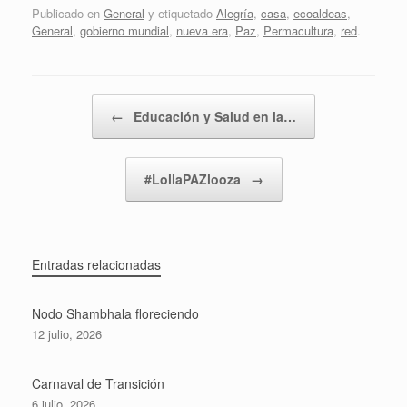
Publicado en
General
y etiquetado
Alegría
,
casa
,
ecoaldeas
,
General
,
gobierno mundial
,
nueva era
,
Paz
,
Permacultura
,
red
.
Navegador de artículos
←
Educación y Salud en la…
#LollaPAZlooza
→
Entradas relacionadas
Nodo Shambhala floreciendo
12 julio, 2026
Carnaval de Transición
6 julio, 2026