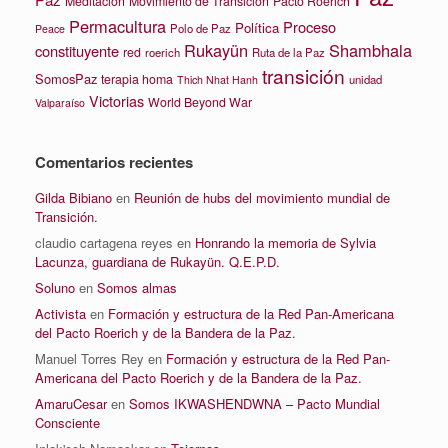
Meditación
Movimiento de Transición
Pacto Roerich
Permacultura
Proceso
Política
Polo de Paz
Peace
Rukayün
Shambhala
constituyente
red
roerich
Ruta de la Paz
transición
SomosPaz
terapia homa
unidad
Thich Nhat Hanh
Victorias
World Beyond War
Valparaíso
Comentarios recientes
Gilda Bibiano
en
Reunión de hubs del movimiento mundial de
Transición.
claudio cartagena reyes
en
Honrando la memoria de Sylvia
Lacunza, guardiana de Rukayün. Q.E.P.D.
Soluno
en
Somos almas
Activista
en
Formación y estructura de la Red Pan-Americana
del Pacto Roerich y de la Bandera de la Paz.
Manuel Torres Rey
en
Formación y estructura de la Red Pan-
Americana del Pacto Roerich y de la Bandera de la Paz.
AmaruCesar
en
Somos IKWASHENDWNA – Pacto Mundial
Consciente