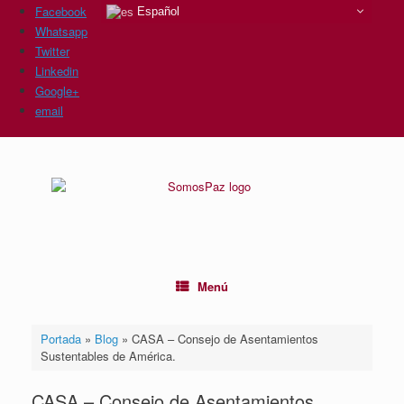
Facebook
Español
Whatsapp
Twitter
Linkedin
Google+
email
Saltar
al
contenido
Menú
Portada
»
Blog
»
CASA – Consejo de Asentamientos
Sustentables de América.
CASA – Consejo de Asentamientos