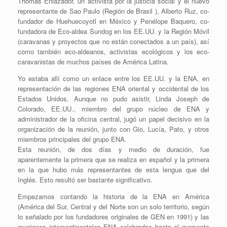
Thomas Enlazador, un activista por la justicia social y el nuevo
representante de Sao Paulo (Región de Brasil ), Alberto Ruz, co-
fundador de Huehuecoyotl en México y Penélope Baquero, co-
fundadora de Eco-aldea Sundog en los EE.UU. y la Región Móvil
(caravanas y proyectos que no están conectados a un país), así
como también eco-aldeanos, activistas ecológicos y los eco-
caravanistas de muchos países de América Latina.
Yo estaba allí como un enlace entre los EE.UU. y la ENA, en
representación de las regiones ENA oriental y occidental de los
Estados Unidos. Aunque no pudo asistir, Linda Joseph de
Colorado, EE.UU., miembro del grupo núcleo de ENA y
administrador de la oficina central, jugó un papel decisivo en la
organización de la reunión, junto con Gio, Lucía, Pato, y otros
miembros principales del grupo ENA.
Esta reunión, de dos días y medio de duración, fue
aparentemente la primera que se realiza en español y la primera
en la que hubo más representantes de esta lengua que del
Inglés. Esto resultó ser bastante significativo.
Empezamos contando la historia de la ENA en América
(América del Sur, Central y del Norte son un solo territorio, según
lo señalado por los fundadores originales de GEN en 1991) y las
reuniones intercontinentales ENA celebradas hasta el momento