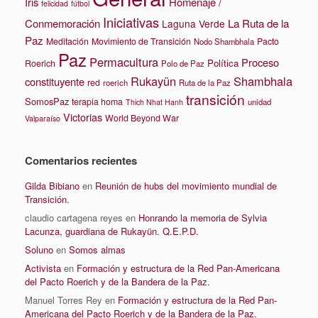
Iris
Homenaje /
felicidad
fútbol
Iniciativas
La Ruta de la
Conmemoración
Laguna Verde
Paz
Meditación
Movimiento de Transición
Pacto
Nodo Shambhala
Paz
Permacultura
Proceso
Política
Roerich
Polo de Paz
Rukayün
Shambhala
constituyente
red
roerich
Ruta de la Paz
transición
SomosPaz
terapia homa
unidad
Thich Nhat Hanh
Victorias
World Beyond War
Valparaíso
Comentarios recientes
Gilda Bibiano
en
Reunión de hubs del movimiento mundial de
Transición.
claudio cartagena reyes
en
Honrando la memoria de Sylvia
Lacunza, guardiana de Rukayün. Q.E.P.D.
Soluno
en
Somos almas
Activista
en
Formación y estructura de la Red Pan-Americana
del Pacto Roerich y de la Bandera de la Paz.
Manuel Torres Rey
en
Formación y estructura de la Red Pan-
Americana del Pacto Roerich y de la Bandera de la Paz.