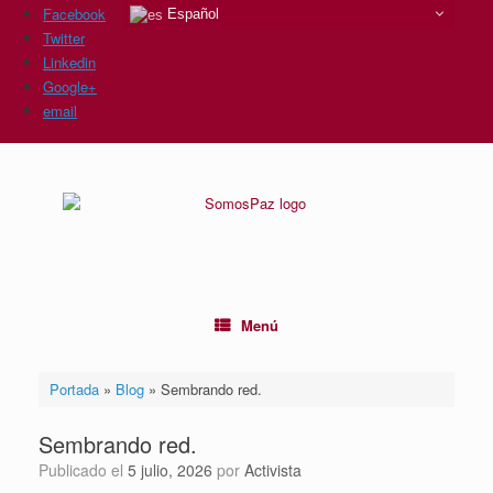
Facebook
Español
Twitter
Linkedin
Google+
email
Saltar
al
contenido
Menú
Portada
»
Blog
»
Sembrando red.
Sembrando red.
Publicado el
5 julio, 2026
por
Activista