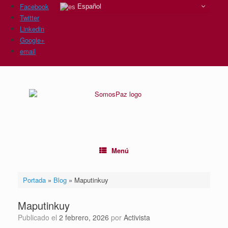
Facebook
Español
Twitter
Linkedin
Google+
email
Saltar
al
contenido
Menú
Portada
»
Blog
»
Maputinkuy
Maputinkuy
Publicado el
2 febrero, 2026
por
Activista