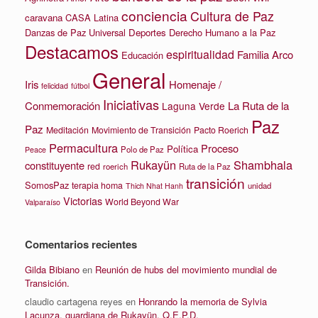
conciencia
Cultura de Paz
caravana
CASA Latina
Danzas de Paz Universal
Deportes
Derecho Humano a la Paz
Destacamos
espiritualidad
Familia Arco
Educación
General
Iris
Homenaje /
felicidad
fútbol
Iniciativas
La Ruta de la
Conmemoración
Laguna Verde
Paz
Paz
Meditación
Movimiento de Transición
Pacto Roerich
Permacultura
Proceso
Política
Polo de Paz
Peace
Rukayün
Shambhala
constituyente
red
roerich
Ruta de la Paz
transición
SomosPaz
terapia homa
unidad
Thich Nhat Hanh
Victorias
World Beyond War
Valparaíso
Comentarios recientes
Gilda Bibiano
en
Reunión de hubs del movimiento mundial de
Transición.
claudio cartagena reyes
en
Honrando la memoria de Sylvia
Lacunza, guardiana de Rukayün. Q.E.P.D.