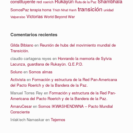
Rukayün
Shambhala
constituyente
red
roerich
Ruta de la Paz
transición
SomosPaz
terapia homa
unidad
Thich Nhat Hanh
Victorias
World Beyond War
Valparaíso
Comentarios recientes
Gilda Bibiano
en
Reunión de hubs del movimiento mundial de
Transición.
claudio cartagena reyes
en
Honrando la memoria de Sylvia
Lacunza, guardiana de Rukayün. Q.E.P.D.
Soluno
en
Somos almas
Activista
en
Formación y estructura de la Red Pan-Americana
del Pacto Roerich y de la Bandera de la Paz.
Manuel Torres Rey
en
Formación y estructura de la Red Pan-
Americana del Pacto Roerich y de la Bandera de la Paz.
AmaruCesar
en
Somos IKWASHENDWNA – Pacto Mundial
Consciente
Inlak'ech Namaskar
en
Tejernos