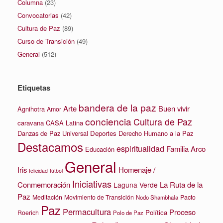
Columna
(23)
Convocatorias
(42)
Cultura de Paz
(89)
Curso de Transición
(49)
General
(512)
Etiquetas
bandera de la paz
Arte
Buen vivir
Agnihotra
Amor
conciencia
Cultura de Paz
caravana
CASA Latina
Danzas de Paz Universal
Deportes
Derecho Humano a la Paz
Destacamos
espiritualidad
Familia Arco
Educación
General
Iris
Homenaje /
felicidad
fútbol
Iniciativas
La Ruta de la
Conmemoración
Laguna Verde
Paz
Meditación
Movimiento de Transición
Pacto
Nodo Shambhala
Paz
Permacultura
Proceso
Política
Roerich
Polo de Paz