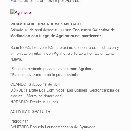
Publicado el
7 abril, 2015
por
Activista
PIRAMIDADA LUNA NUEVA SANTIAGO
Sábado 18 de abril desde 19.00 hrs
::Encuentro Colectivo de
Meditación con fuego de Agnihotra del atardecer::
Sean tod@s bienvenid@s al próximo encuentro de meditación y
armonización urbana con Agnihotra ::Terapia Homa:: en Luna
Nueva.
*Si tienes pirámide puedes llevarla para Agnihotra
*Puedes llevar mat o cojín para sentarte
CUÁNDO: Sábado 18 de abril
DÓNDE: Parque Los Domínicos, Las Condes (Sector cancha de
ajedrez – Metro los domínicos)
HORARIO: Desde 19.00 hrs.
ACTIVIDAD GRATUITA
Patrocinan:
AYURVIDA Escuela Latinoamericana de Ayurveda