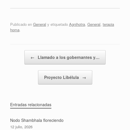
Publicado en
General
y etiquetado
Agnihotra
,
General
,
terapia
homa
.
Navegador de artículos
←
Llamado a los gobernantes y…
Proyecto Libélula
→
Entradas relacionadas
Nodo Shambhala floreciendo
12 julio, 2026