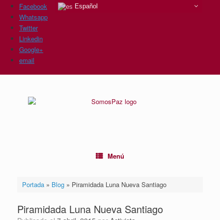
Facebook
Español
Whatsapp
Twitter
Linkedin
Google+
email
Saltar
al
contenido
Menú
Portada
»
Blog
»
Piramidada Luna Nueva Santiago
Piramidada Luna Nueva Santiago