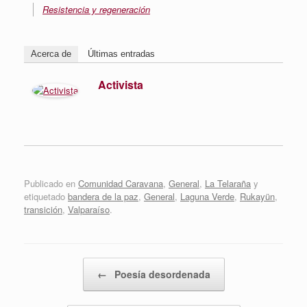
Resistencia y regeneración
Acerca de
Últimas entradas
Activista
Publicado en
Comunidad Caravana
,
General
,
La Telaraña
y
etiquetado
bandera de la paz
,
General
,
Laguna Verde
,
Rukayün
,
transición
,
Valparaíso
.
Navegador de artículos
←
Poesía desordenada