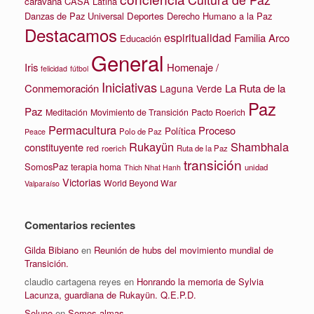
caravana
CASA Latina
Danzas de Paz Universal
Deportes
Derecho Humano a la Paz
Destacamos
espiritualidad
Familia Arco
Educación
General
Iris
Homenaje /
felicidad
fútbol
Iniciativas
La Ruta de la
Conmemoración
Laguna Verde
Paz
Paz
Meditación
Movimiento de Transición
Pacto Roerich
Permacultura
Proceso
Política
Polo de Paz
Peace
Rukayün
Shambhala
constituyente
red
roerich
Ruta de la Paz
transición
SomosPaz
terapia homa
unidad
Thich Nhat Hanh
Victorias
World Beyond War
Valparaíso
Comentarios recientes
Gilda Bibiano
en
Reunión de hubs del movimiento mundial de
Transición.
claudio cartagena reyes
en
Honrando la memoria de Sylvia
Lacunza, guardiana de Rukayün. Q.E.P.D.
Soluno
en
Somos almas