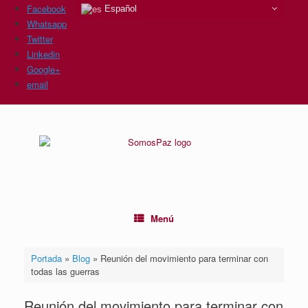
Facebook
Español
Whatsapp
Twitter
Linkedin
Google+
email
Saltar
al
contenido
Menú
Portada
»
Blog
»
Reunión del movimiento para terminar con
todas las guerras
Reunión del movimiento para terminar con