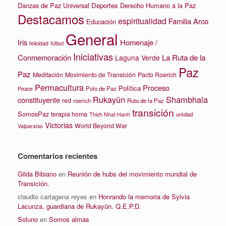
Danzas de Paz Universal
Deportes
Derecho Humano a la Paz
Destacamos
espiritualidad
Familia Arco
Educación
General
Iris
Homenaje /
felicidad
fútbol
Iniciativas
La Ruta de la
Conmemoración
Laguna Verde
Paz
Paz
Meditación
Movimiento de Transición
Pacto Roerich
Permacultura
Proceso
Política
Polo de Paz
Peace
Rukayün
Shambhala
constituyente
red
roerich
Ruta de la Paz
transición
SomosPaz
terapia homa
unidad
Thich Nhat Hanh
Victorias
World Beyond War
Valparaíso
Comentarios recientes
Gilda Bibiano
en
Reunión de hubs del movimiento mundial de
Transición.
claudio cartagena reyes
en
Honrando la memoria de Sylvia
Lacunza, guardiana de Rukayün. Q.E.P.D.
Soluno
en
Somos almas