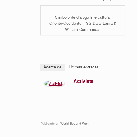
Símbolo de diálogo intercultural
Oriente/Occidente – SS Dalai Lama &
William Commanda
Acerca de
Últimas entradas
Activista
Publicado en
World Beyond War
.