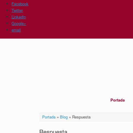
Facebook
Twitter
Linkedin
Google+
email
Saltar
al
contenido
Portada
Portada
»
Blog
»
Respuesta
Respuesta