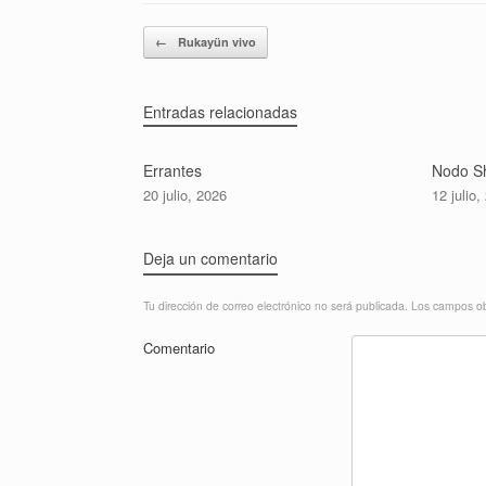
Navegador de artículos
←
Rukayün vivo
Entradas relacionadas
Errantes
Nodo Sh
20 julio, 2026
12 julio,
Deja un comentario
Tu dirección de correo electrónico no será publicada.
Los campos ob
Comentario