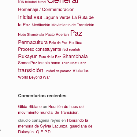
Iris
felicidad
fútbol
Homenaje / Conmemoración
Iniciativas
La Ruta de
Laguna Verde
la Paz
Meditación
Movimiento de Transición
Paz
Pacto Roerich
Nodo Shambhala
.
Permacultura
Política
Polo de Paz
Proceso constituyente
red
roerich
Rukayün
Shambhala
Ruta de la Paz
SomosPaz
terapia homa
Thich Nhat Hanh
transición
Victorias
unidad
Valparaíso
World Beyond War
Comentarios recientes
Gilda Bibiano
en
Reunión de hubs del
movimiento mundial de Transición.
claudio cartagena reyes
en
Honrando la
memoria de Sylvia Lacunza, guardiana de
a
Rukayün. Q.E.P.D.