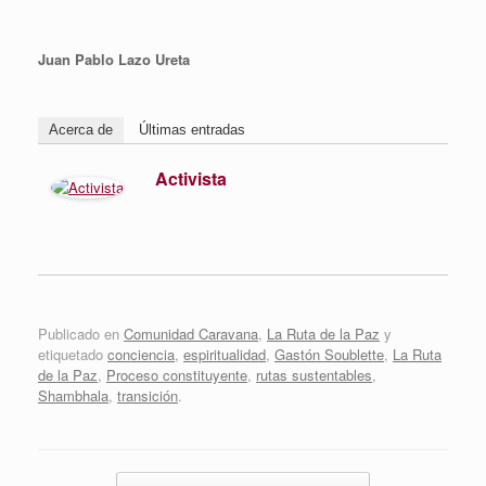
Juan Pablo Lazo Ureta
Acerca de
Últimas entradas
Activista
Publicado en
Comunidad Caravana
,
La Ruta de la Paz
y
etiquetado
conciencia
,
espiritualidad
,
Gastón Soublette
,
La Ruta
de la Paz
,
Proceso constituyente
,
rutas sustentables
,
Shambhala
,
transición
.
Navegador de artículos