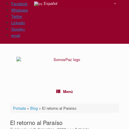
Facebook
Español
Whatsapp
Twitter
Linkedin
Google+
email
Saltar
al
contenido
Menú
Portada
»
Blog
»
El retorno al Paraíso
El retorno al Paraíso