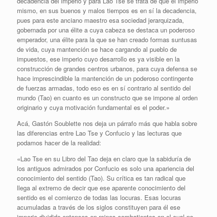
decadencia del imperio y para Lao Tse se trata de que el imperio
mismo, en sus buenos y malos tiempos es en sí la decadencia,
pues para este anciano maestro esa sociedad jerarquizada,
gobernada por una élite a cuya cabeza se destaca un poderoso
emperador, una élite para la que se han creado formas suntusas
de vida, cuya mantención se hace cargando al pueblo de
impuestos, ese imperio cuyo desarrollo es ya visible en la
construcción de grandes centros urbanos, para cuya defensa se
hace imprescindible la mantención de un poderoso contingente
de fuerzas armadas, todo eso es en sí contrario al sentido del
mundo (Tao) en cuanto es un constructo que se impone al orden
originario y cuya motivación fundamental es el poder.»
Acá, Gastón Soublette nos deja un párrafo más que habla sobre
las diferencias entre Lao Tse y Confucio y las lecturas que
podamos hacer de la realidad:
«Lao Tse en su Libro del Tao deja en claro que la sabiduría de
los antiguos admirados por Confucio es solo una apariencia del
conocimiento del sentido (Tao). Su crítica es tan radical que
llega al extremo de decir que ese aparente conocimiento del
sentido es el comienzo de todas las locuras. Esas locuras
acumuladas a través de los siglos constituyen para él ese
imperio dividido entonces en reinos combatientes en el cual no