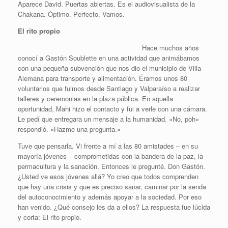
Aparece David. Puertas abiertas. Es el audiovisualista de la
Chakana. Óptimo. Perfecto. Vamos.
El rito propio
Hace muchos años
conocí a Gastón Soublette en una actividad que animábamos
con una pequeña subvención que nos dio el municipio de Villa
Alemana para transporte y alimentación. Éramos unos 80
voluntarios que fuimos desde Santiago y Valparaíso a realizar
talleres y ceremonias en la plaza pública. En aquella
oportunidad, Mahi hizo el contacto y fui a verle con una cámara.
Le pedí que entregara un mensaje a la humanidad. «No, poh»
respondió. «Hazme una pregunta.»
Tuve que pensarla. Vi frente a mí a las 80 amistades – en su
mayoría jóvenes – comprometidas con la bandera de la paz, la
permacultura y la sanación. Entonces le pregunté. Don Gastón.
¿Usted ve esos jóvenes allá? Yo creo que todos comprenden
que hay una crisis y que es preciso sanar, caminar por la senda
del autoconocimiento y además apoyar a la sociedad. Por eso
han venido. ¿Qué consejo les da a ellos? La respuesta fue lúcida
y corta: El rito propio.