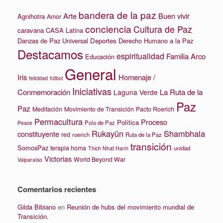
bandera de la paz
Arte
Buen vivir
Agnihotra
Amor
conciencia
Cultura de Paz
caravana
CASA Latina
Danzas de Paz Universal
Deportes
Derecho Humano a la Paz
Destacamos
espiritualidad
Familia Arco
Educación
General
Iris
Homenaje /
felicidad
fútbol
Iniciativas
La Ruta de la
Conmemoración
Laguna Verde
Paz
Paz
Meditación
Movimiento de Transición
Pacto Roerich
Permacultura
Proceso
Política
Polo de Paz
Peace
Rukayün
Shambhala
constituyente
red
roerich
Ruta de la Paz
transición
SomosPaz
terapia homa
unidad
Thich Nhat Hanh
Victorias
World Beyond War
Valparaíso
Comentarios recientes
Gilda Bibiano
en
Reunión de hubs del movimiento mundial de
Transición.